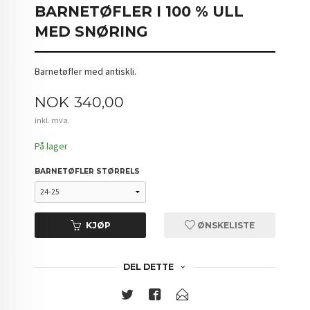
BARNETØFLER I 100 % ULL
MED SNØRING
Barnetøfler med antiskli.
Pris
NOK
340,00
inkl. mva.
På lager
BARNETØFLER STØRRELS
KJØP
ØNSKELISTE
DEL DETTE