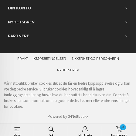
DIN KONTO
NYHETSBREV
PARTNERE
FRAKT
KJØPSBETINGELSER
SIKKERHET OG PERSONVERN
NYHETSBREV
Vår nettbutikk bruker cookies slik at du får en bedre kjøpsopplevelse og vi kan
yte deg bedre service. Vi bruker cookies hovedsaklig til å lagre
innloggingsdetaljer og huske hva du har puttet i handlekurven din. Fortsett å
bruke siden som normalt om du godtar dette.
Les mer
eller
endre innstillinger
for cookies.
Powered by
24Nettbutikk
0
Meny
Søk
Min konto
Handlevogn