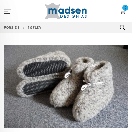
Gå
0
til
innholdet
FORSIDE
TØFLER