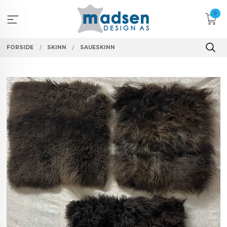
Gå
0
til
innholdet
FORSIDE
SKINN
SAUESKINN