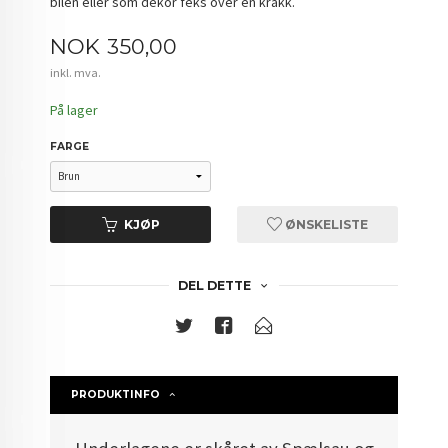
bilen eller som dekor feks over en krakk.
Pris
NOK
350,00
inkl. mva.
På lager
FARGE
KJØP
ØNSKELISTE
DEL DETTE
PRODUKTINFO