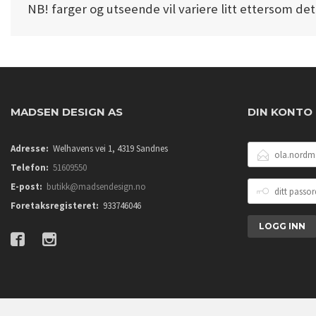
NB! farger og utseende vil variere litt ettersom det 
MADSEN DESIGN AS
DIN KONTO
E-
Adresse:
Welhavens vei 1, 4319 Sandnes
POSTADRESSE
Telefon:
51609550
DITT
E-post:
butikk@madsendesign.no
PASSORD
Foretaksregisteret:
933746046