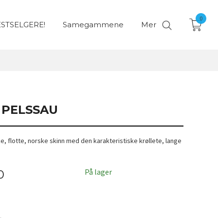
0
STSELGERE!
Samegammene
Mer
 PELSSAU
ke, flotte, norske skinn med den karakteristiske krøllete, lange
På lager
0