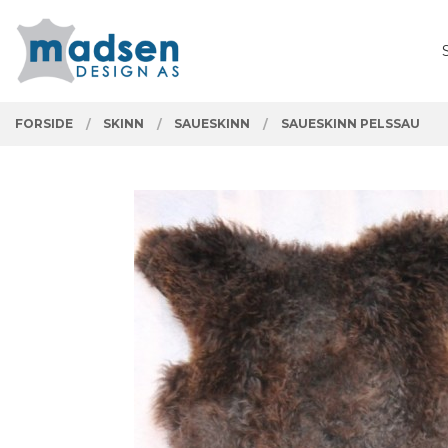
Gå
Lukk
PRODUKTER
til
innholdet
FORSIDE
SKINN
SAUESKINN
SAUESKINN PELSSAU