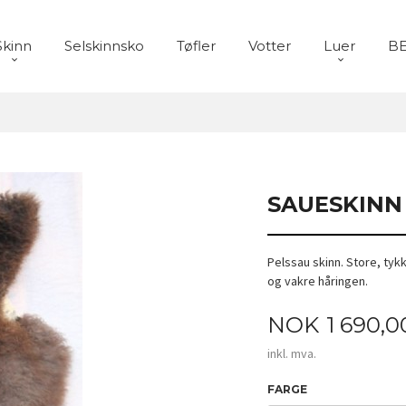
Skinn
Selskinnsko
Tøfler
Votter
Luer
BE
SAUESKINN
Pelssau skinn. Store, tyk
og vakre håringen.
Pris
NOK
1 690,0
inkl. mva.
FARGE