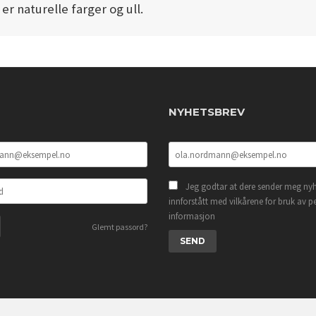
er naturelle farger og ull.
NYHETSBREV
Jeg godtar at dere sender meg nyh
innforstått med vilkårene for bruk av p
informasjon
Glemt passord?