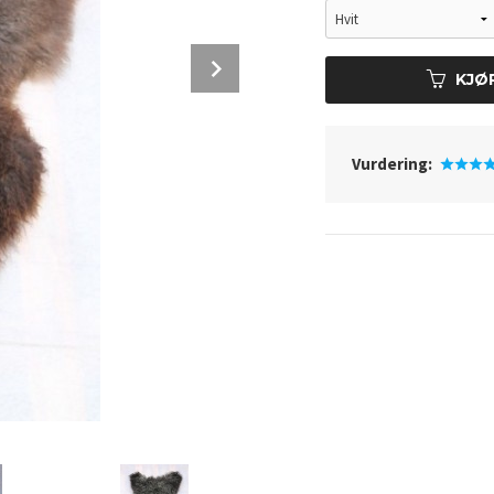
Next
KJØ
Vurdering: