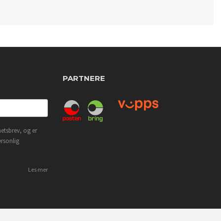
PARTNERE
etsbrev, og er
ersonlig
Les mer