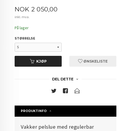
Pris
NOK
2 050,00
inkl. mva.
På lager
STØRRELSE
KJØP
ØNSKELISTE
DEL DETTE
PRODUKTINFO
Vakker pelslue med regulerbar