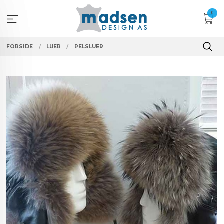
Gå
0
til
innholdet
FORSIDE
LUER
PELSLUER