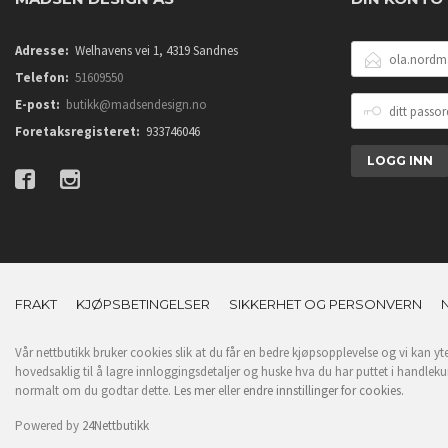
E-
Adresse:
Welhavens vei 1, 4319 Sandnes
POSTADRESSE
Telefon:
51609550
DITT
E-post:
butikk@madsendesign.no
PASSORD
Foretaksregisteret:
933746046
FRAKT
KJØPSBETINGELSER
SIKKERHET OG PERSONVERN
Vår nettbutikk bruker cookies slik at du får en bedre kjøpsopplevelse og vi kan yt
hovedsaklig til å lagre innloggingsdetaljer og huske hva du har puttet i handleku
normalt om du godtar dette.
Les mer
eller
endre innstillinger for cookies.
Powered by
24Nettbutikk