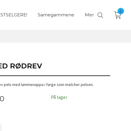
0
STSELGERE!
Samegammene
Mer
ED RØDREV
ev pels med lammenappa i farge som matcher pelsen.
På lager
00