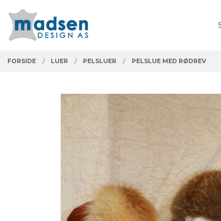
Gå
Lukk
PRODUKTER
til
innholdet
FORSIDE
LUER
PELSLUER
PELSLUE MED RØDREV