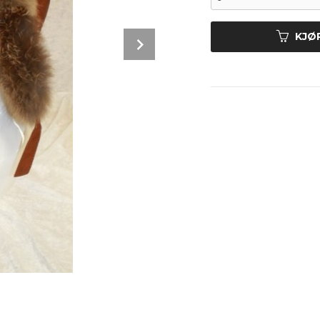
Next
KJØ