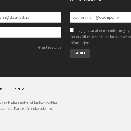
Jeg godtar at dere sender meg nyh
innforstått med vilkårene for bruk av p
informasjon
Glemt passord?
NYHETSBREV
e deg bedre service. Vi bruker cookies
rven din. Fortsett å bruke siden som