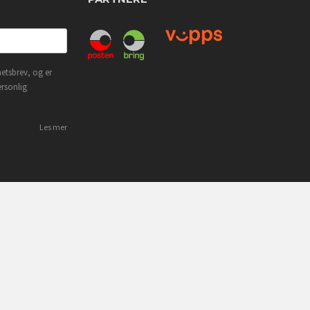
etsbrev, og er
ersonlig
Les mer