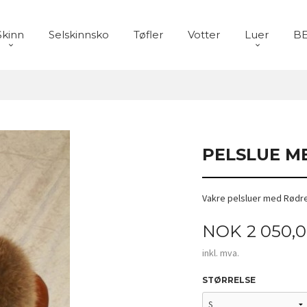
Skinn
Selskinnsko
Tøfler
Votter
Luer
BE
PELSLUE M
Vakre pelsluer med Rødr
Pris
NOK
2 050,
inkl. mva.
STØRRELSE