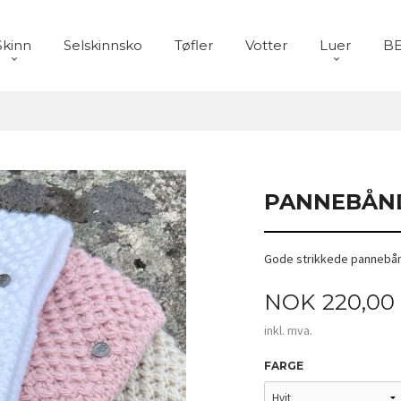
Skinn
Selskinnsko
Tøfler
Votter
Luer
BE
PANNEBÅN
Gode strikkede pannebånd i
Pris
NOK
220,00
inkl. mva.
FARGE