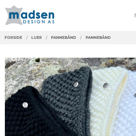
Gå
Lukk
PRODUKTER
til
innholdet
FORSIDE
LUER
PANNEBÅND
PANNEBÅND