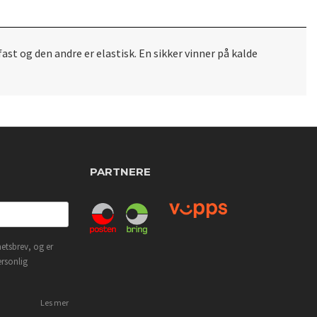
st og den andre er elastisk. En sikker vinner på kalde
PARTNERE
etsbrev, og er
ersonlig
Les mer