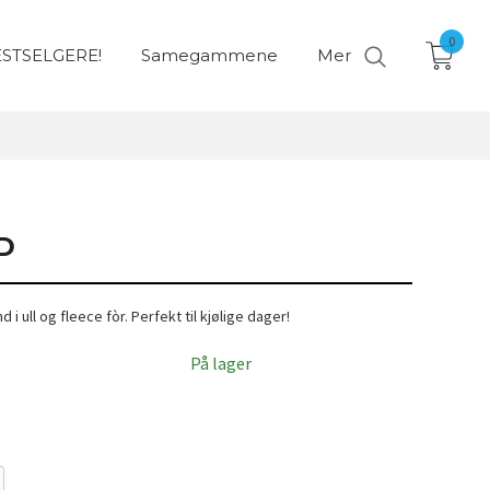
0
STSELGERE!
Samegammene
Mer
D
 ull og fleece fòr. Perfekt til kjølige dager!
På lager