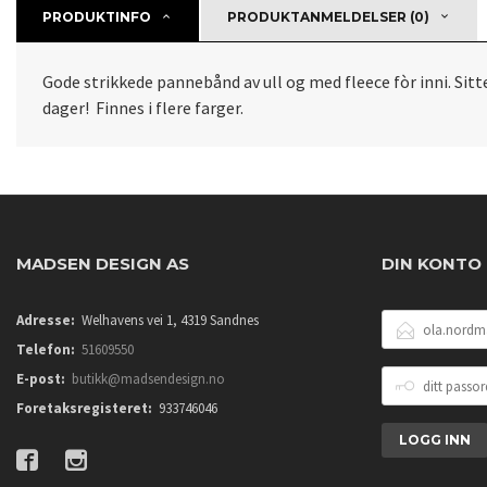
PRODUKTINFO
PRODUKTANMELDELSER (0)
Gode strikkede pannebånd av ull og med fleece fòr inni. Sitt
dager! Finnes i flere farger.
MADSEN DESIGN AS
DIN KONTO
E-
Adresse:
Welhavens vei 1, 4319 Sandnes
POSTADRESSE
Telefon:
51609550
DITT
E-post:
butikk@madsendesign.no
PASSORD
Foretaksregisteret:
933746046