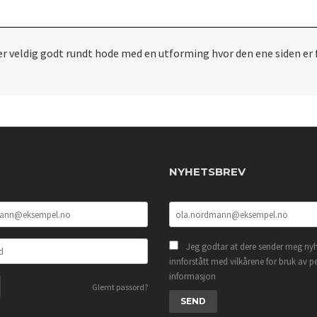
er veldig godt rundt hode med en utforming hvor den ene siden er fa
NYHETSBREV
Jeg godtar at dere sender meg nyh
innforstått med vilkårene for bruk av p
informasjon
Glemt passord?